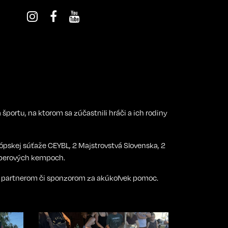
portu, na ktorom sa zúčastnili hráči a ich rodiny
ópskej súťaže CEYBL, 2 Majstrovstvá Slovenska, 2
 výberových kempoch.
a partnerom či sponzorom za akúkoľvek pomoc.