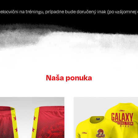
locvični na tréningu, prípadne bude doručený inak (po vzájomnej
Naša ponuka