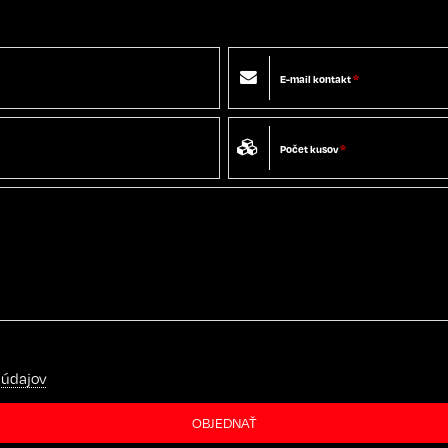
E-mail kontakt
*
Počet kusov
*
 údajov
OBJEDNAŤ