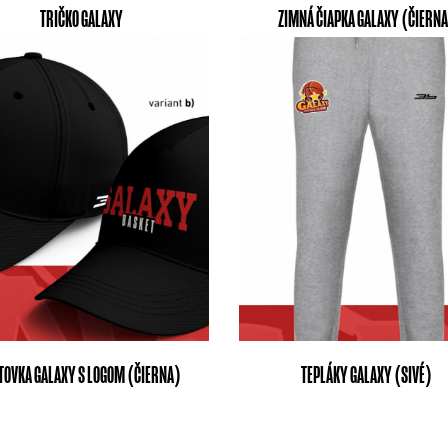
TRIČKO GALAXY
ZIMNÁ ČIAPKA GALAXY (ČIERN
LTOVKA GALAXY S LOGOM (ČIERNA)
TEPLÁKY GALAXY (SIVÉ)