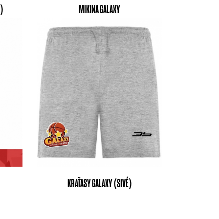
A)
MIKINA GALAXY
KRAŤASY GALAXY (SIVÉ)