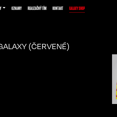
Y
OZNAMY
REALIZAČNÝ TÍM
KONTAKT
GALAXY SHOP
GALAXY (ČERVENÉ)