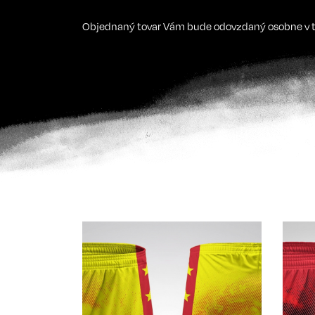
Objednaný tovar Vám bude odovzdaný osobne v te