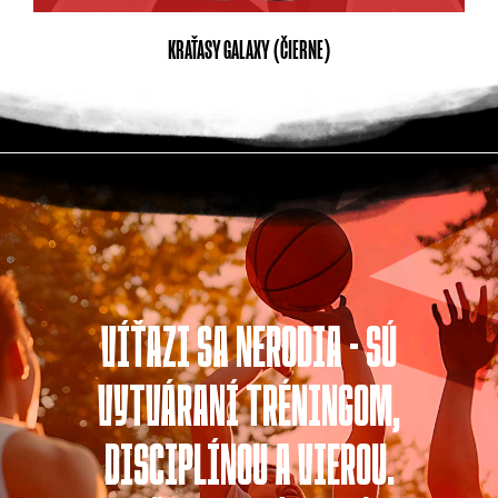
KRAŤASY GALAXY (ČIERNE)
VÍŤAZI SA NERODIA - SÚ
VYTVÁRANÍ TRÉNINGOM,
DISCIPLÍNOU A VIEROU.