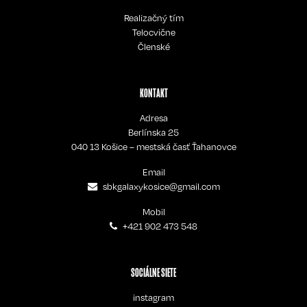
Realizačný tím
Telocvične
Členské
KONTAKT
Adresa
Berlínska 25
040 13 Košice – mestská časť Ťahanovce
Email
sbkgalaxykosice@gmail.com
Mobil
+421 902 473 548
SOCIÁLNE SIETE
instagram