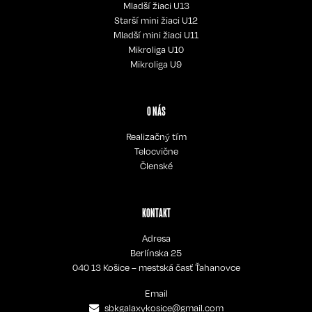
Mladší žiaci U13
Starší mini žiaci U12
Mladší mini žiaci U11
Mikroliga U10
Mikroliga U9
O NÁS
Realizačný tím
Telocvične
Členské
KONTAKT
Adresa
Berlínska 25
040 13 Košice – mestská časť Ťahanovce
Email
sbkgalaxykosice@gmail.com