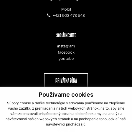
Mobil
+421 902 473 548
SOCIÁLNE SIETE
instagram
facebook
youtube
PRIVÁTNA ZÓNA
Používame cookies
GDPR
Cookies
Súbory cookie a ďalšie technológie sledovania používame na zlepšenie
vášho zážitku z prehliadania našich webových stránok, na to, aby sme
webdesign
webex.digital
vám zobrazovali prispôsobený obsah a cielené reklamy, na analýzu
návštevnosti našich webových stránok a na pochopenie toho, odkiaľ naši
návštevníci prichádzajú.
PODPORTE NÁS