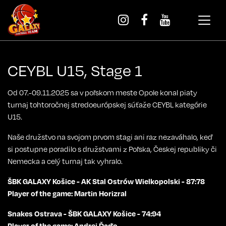
CEYBL U15, Stage 1
Od 07.-09.11.2025 sa v poľskom meste Opole konal piaty
turnaj tohtoročnej stredoeurópskej súťaže CEYBL kategórie
U15.
Naše družstvo na svojom prvom stagi ani raz nezaváhalo, keď
si postupne poradilo s družstvami z Poľska, Českej republiky či
Nemecka a celý turnaj tak vyhralo.
ŠBK GALAXY Košice - AK Stal Ostrów Wielkopolski - 87:78
Player of the game: Martin Horizral
Snakes Ostrava - ŠBK GALAXY Košice - 74:94
Player of the game: Andrej Ďaďo