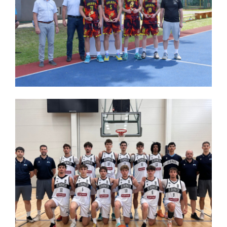
Ukončenie sezóny 2025/2026
Sezóna 2025/2026 je úspešne za nami.
Majstrovstvá Košického kraja v 3x3 basketbale
V júni sa v Michalovciach uskutočnil už v poradí 3.
ročník turnaja v 3x3 basketbale.