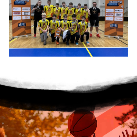
Finálový festival U12
V dňoch 15.-17.05.2026 sa v komplexe X-bionic
spehre uskutočnil Mládežnícky festival hráčov do 12
rokov.
1
2
3
4
>
Majstrovstvá Slovenska U13
V dňoch 08.-10.05.2026 sa v Žiline konali
Majstrovstvá Slovenska chlapcov do 13 rokov.