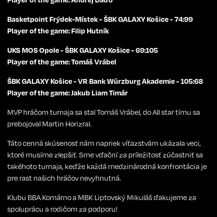
Basketpoint Frýdek-Místek - ŠBK GALAXY Košice - 74:99
Player of the game: Filip Hutník
UKS MOS Opole - ŠBK GALAXY Košice - 69:105
Player of the game: Tomáš Vrábel
ŠBK GALAXY Košice - VR Bank Würzburg Akademie - 105:68
Player of the game: Jakub Liam Timár
MVP hráčom turnaja sa stal Tomáš Vrábel, do All star tímu sa
prebojoval Martin Horizral.
Táto cenná skúsenosť nám napriek víťazstvám ukázala veci,
ktoré musíme zlepšiť. Sme vďační za príležitosť zúčastniť sa
takéhoto turnaja, keďže každá medzinárodná konfrontácia je
pre rast našich hráčov nevyhnutná.
Klubu BBA Komárno a MBK Liptovský Mikuláš ďakujeme za
spoluprácu a rodičom za podporu!