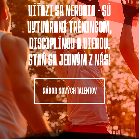
VÍŤAZI SA NERODIA - SÚ
VYTVÁRANÍ TRÉNINGOM,
DISCIPLÍNOU A VIEROU.
STAŇ SA JEDNÝM Z NÁS!
NÁBOR NOVÝCH TALENTOV