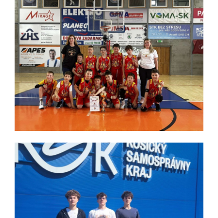
Trénerský workshop s Joerikom Michielsom
Koncom mája sa v košickej Starej jazdiarni pod
záštitou Slovenskej basketbalovej asociácie konal
trénerský workshop.