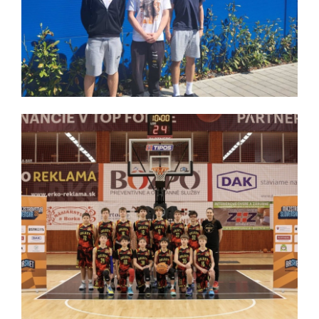
Turnaj prípravky U10
Dňa 30.05.2026 sa v Žiari nad Hronom konal turnaj
kategórie U10.
Reprezentačný zraz kategórii U15 a U16
Dňa 21.05.2026 sa v Spišskej Novej Vsi konal
výberový kemp hráčov do 15 a 16 rokov (roč. 2010 a
2011) pre východné Slovensko.