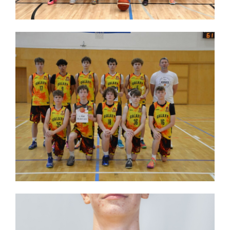
Reprezentačný zraz kategórie U20
Slovenskí reprezentanti do 20 rokov majú za sebou
prvú dvojicu zápasov v rámci prípravy na
nadchádzajúce Majstrovstvá Európy U20 B-divízie.