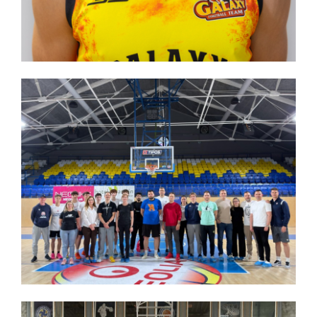
Počas minulého víkendu sa v Nitre konal výberový
kemp chlapcov do 14 rokov.
Reprezentačný zraz ročníka 2011
Uplynulý víkend sa v Bratislave uskutočnil výberový
kemp hráčov do 16 rokov.