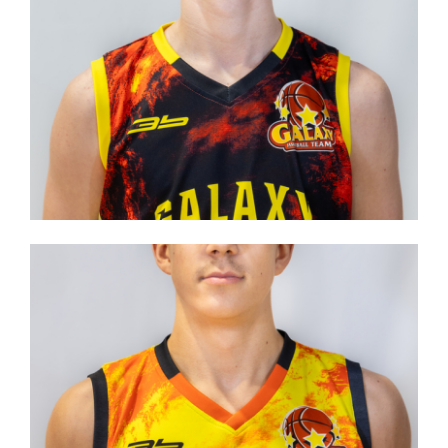
CEYBL Superfinals U15
Po troch vydarených turnajoch stredoeurópskej
basketbalovej ligy si naša kategória U15 spomedzi 36
klubov v súťaži vybojovala postup na záverečné
podujatie Final8.
Reprezentačný zraz kategórie U14